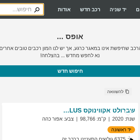
ם
יד שניה
רכב חדש
אודות
אופס ...
רכב שחיפשת אינו במאגר כרגע, אך יש לנו המון רכבים טובים אחרים.
נא לחפש מחדש ... בהצלחה!
חיפוש חדש
להשוואה
שברולט
אקווינוקס
LT PLUS
שנת
:
2020
ק"מ
:
98,766
צבע
:
אפור כהה
יד ראשונה
6375
גולשים התעניינו ברכב זה