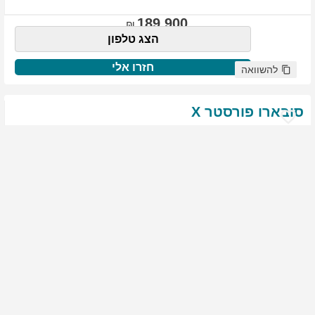
189,900
הצג טלפון
חזרו אלי
להשוואה
סובארו
פורסטר
X
שנת
:
2021
ק"מ
:
76,522
צבע
:
שנהב לבן
יד ראשונה
1939
גולשים התעניינו ברכב זה
144,900
הצג טלפון
חזרו אלי
להשוואה