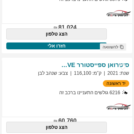
81,024
הצג טלפון
חזרו אלי
להשוואה
סיטרואן
ספייסטורר
EXCLUSIVE
שנת
:
2021
ק"מ
:
116,100
צבע
:
שנהב לבן
יד ראשונה
6216
גולשים התעניינו ברכב זה
60,760
הצג טלפון