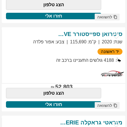
הצג טלפון
חזרו אלי
להשוואה
סיטרואן
ספייסטורר
EXCLUSIVE
שנת
:
2020
ק"מ
:
115,690
צבע
:
אפור פלדה
יד ראשונה
4188
גולשים התעניינו ברכב זה
52,803
הצג טלפון
חזרו אלי
להשוואה
מזראטי
גראקלה
PRIMASERIE