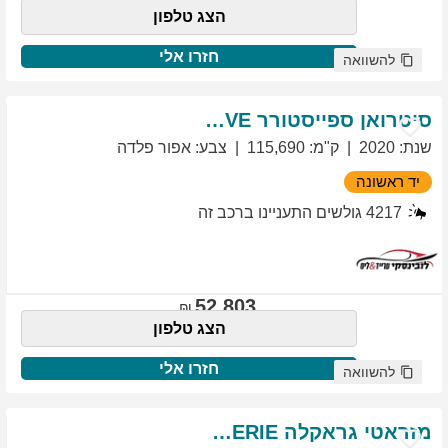
הצג טלפון
חזרו אלי
להשוואה
סיטרואן
ספייסטורר
EXCLUSIVE
שנת
:
2020
ק"מ
:
115,690
צבע
:
אפור פלדה
יד ראשונה
4217
גולשים התעניינו ברכב זה
52,803
הצג טלפון
חזרו אלי
להשוואה
מזראטי
גראקלה
PRIMASERIE