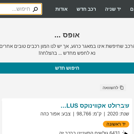
ם
יד שניה
רכב חדש
אודות
אופס ...
רכב שחיפשת אינו במאגר כרגע, אך יש לנו המון רכבים טובים אחרים.
נא לחפש מחדש ... בהצלחה!
חיפוש חדש
להשוואה
שברולט
אקווינוקס
LT PLUS
שנת
:
2020
ק"מ
:
98,766
צבע
:
אפור כהה
יד ראשונה
6431
גולשים התעניינו ברכב זה