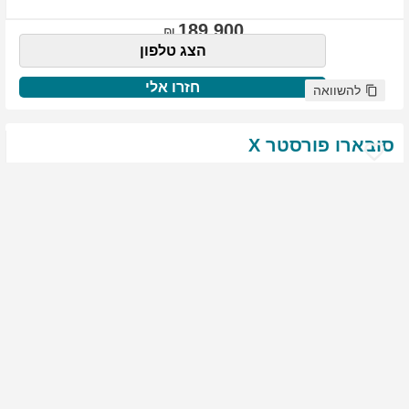
189,900
הצג טלפון
חזרו אלי
להשוואה
סובארו
פורסטר
X
שנת
:
2021
ק"מ
:
76,522
צבע
:
שנהב לבן
יד ראשונה
1975
גולשים התעניינו ברכב זה
144,900
הצג טלפון
חזרו אלי
להשוואה