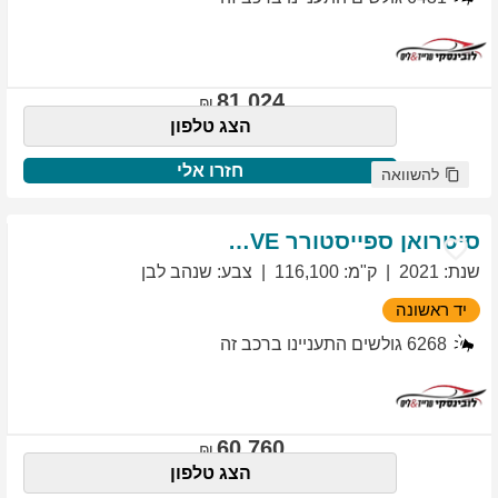
81,024
הצג טלפון
חזרו אלי
להשוואה
סיטרואן
ספייסטורר
EXCLUSIVE
שנת
:
2021
ק"מ
:
116,100
צבע
:
שנהב לבן
יד ראשונה
6268
גולשים התעניינו ברכב זה
60,760
הצג טלפון