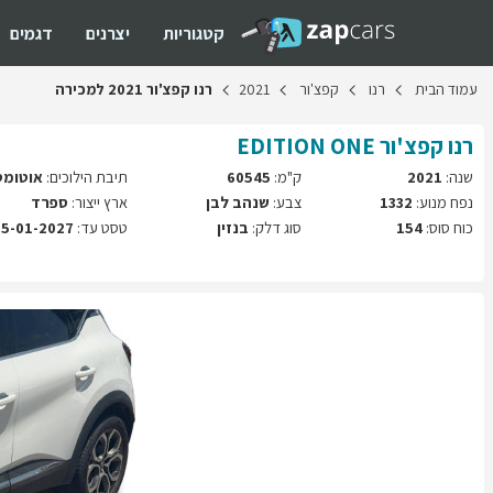
קטגוריות
יצרנים
דגמים
עמוד
הבית
רנו
קפצ'ור
2021
רנו
קפצ'ור
2021
למכירה
רנו
קפצ'ור
EDITION ONE
שנה:
2021
ק"מ:
60545
תיבת הילוכים:
אוטומט
נפח מנוע:
1332
צבע:
שנהב לבן
ארץ ייצור:
ספרד
כוח סוס:
154
סוג דלק:
בנזין
טסט עד:
05-01-2027