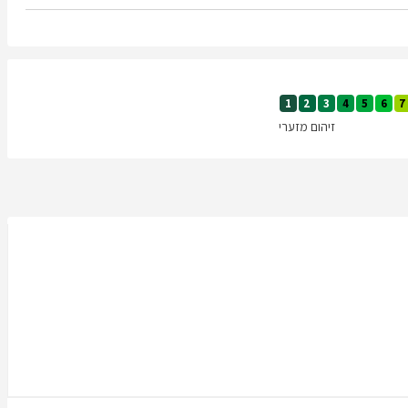
1
2
3
4
5
6
7
זיהום מזערי