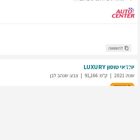
להשוואה
יונדאי
טוסון
LUXURY
שנת
:
2021
ק"מ
:
91,166
צבע
:
שנהב לבן
יד ראשונה
65
גולשים התעניינו ברכב זה