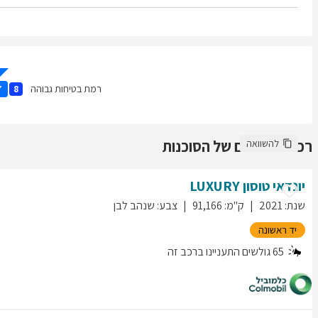
רמת בטיחות גבוהה
7
8
רכבים נוספים של הסוכנות
להשוואה
יונדאי
טוסון
LUXURY
שנת
:
2021
ק"מ
:
91,166
צבע
:
שנהב לבן
יד ראשונה
65
גולשים התעניינו ברכב זה