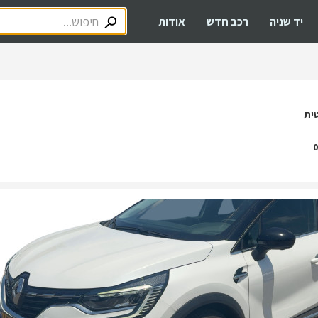
יד שניה
רכב חדש
אודות
ית