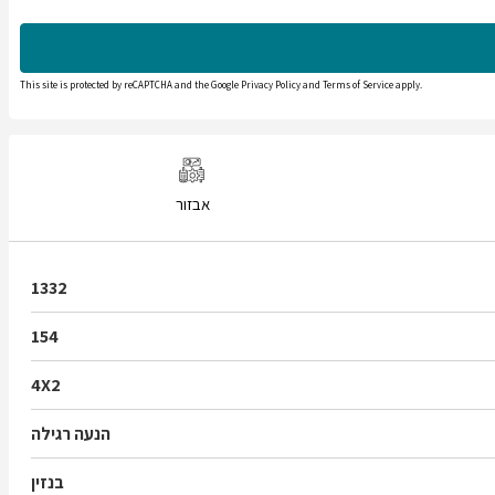
This site is protected by reCAPTCHA and the Google
Privacy Policy
and
Terms of Service
apply.
אבזור
1332
154
4X2
הנעה רגילה
בנזין