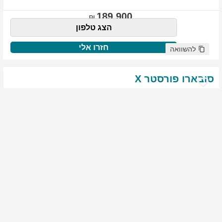
189,900
הצג טלפון
חזרו אלי
להשוואה
סובארו
פורסטר
X
שנת
:
2021
ק"מ
:
76,522
צבע
:
שנהב לבן
יד ראשונה
1952
גולשים התעניינו ברכב זה
144,900
הצג טלפון
חזרו אלי
להשוואה