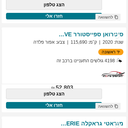
הצג טלפון
חזרו אלי
להשוואה
סיטרואן
ספייסטורר
EXCLUSIVE
שנת
:
2020
ק"מ
:
115,690
צבע
:
אפור פלדה
יד ראשונה
4198
גולשים התעניינו ברכב זה
52,803
הצג טלפון
חזרו אלי
להשוואה
מזראטי
גראקלה
PRIMASERIE