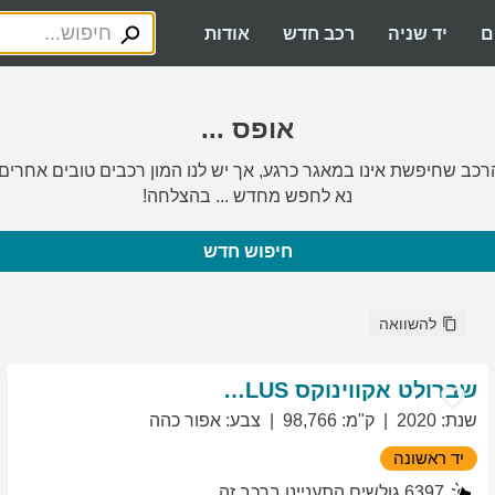
ם
יד שניה
רכב חדש
אודות
אופס ...
רכב שחיפשת אינו במאגר כרגע, אך יש לנו המון רכבים טובים אחרים.
נא לחפש מחדש ... בהצלחה!
חיפוש חדש
להשוואה
שברולט
אקווינוקס
LT PLUS
שנת
:
2020
ק"מ
:
98,766
צבע
:
אפור כהה
יד ראשונה
6397
גולשים התעניינו ברכב זה