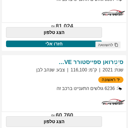
81,024
הצג טלפון
חזרו אלי
להשוואה
סיטרואן
ספייסטורר
EXCLUSIVE
שנת
:
2021
ק"מ
:
116,100
צבע
:
שנהב לבן
יד ראשונה
6236
גולשים התעניינו ברכב זה
60,760
הצג טלפון