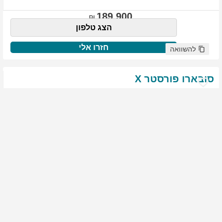
189,900
הצג טלפון
חזרו אלי
להשוואה
סובארו
פורסטר
X
שנת
:
2021
ק"מ
:
76,522
צבע
:
שנהב לבן
יד ראשונה
1910
גולשים התעניינו ברכב זה
144,900
הצג טלפון
חזרו אלי
להשוואה