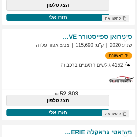
הצג טלפון
חזרו אלי
להשוואה
סיטרואן
ספייסטורר
EXCLUSIVE
שנת
:
2020
ק"מ
:
115,690
צבע
:
אפור פלדה
יד ראשונה
4152
גולשים התעניינו ברכב זה
52,803
הצג טלפון
חזרו אלי
להשוואה
מזראטי
גראקלה
PRIMASERIE