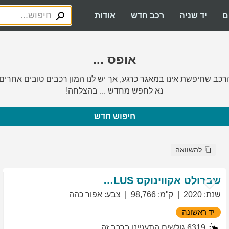
ם
יד שניה
רכב חדש
אודות
אופס ...
רכב שחיפשת אינו במאגר כרגע, אך יש לנו המון רכבים טובים אחרים.
נא לחפש מחדש ... בהצלחה!
חיפוש חדש
להשוואה
שברולט
אקווינוקס
LT PLUS
שנת
:
2020
ק"מ
:
98,766
צבע
:
אפור כהה
יד ראשונה
6319
גולשים התעניינו ברכב זה