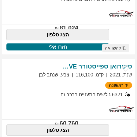
81,024
הצג טלפון
חזרו אלי
להשוואה
סיטרואן
ספייסטורר
EXCLUSIVE
שנת
:
2021
ק"מ
:
116,100
צבע
:
שנהב לבן
יד ראשונה
6321
גולשים התעניינו ברכב זה
60,760
הצג טלפון