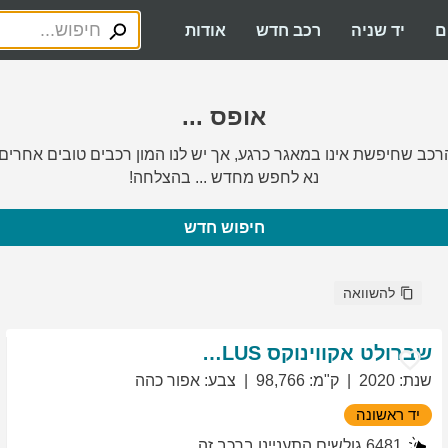
ם
יד שניה
רכב חדש
אודות
אופס ...
רכב שחיפשת אינו במאגר כרגע, אך יש לנו המון רכבים טובים אחרים.
נא לחפש מחדש ... בהצלחה!
חיפוש חדש
להשוואה
שברולט
אקווינוקס
LT PLUS
שנת
:
2020
ק"מ
:
98,766
צבע
:
אפור כהה
יד ראשונה
6481
גולשים התעניינו ברכב זה