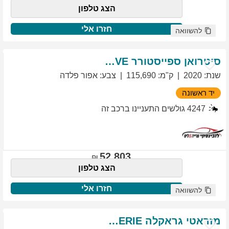
הצג טלפון
חזרו אלי
להשוואה
סיטרואן
ספייסטורר
EXCLUSIVE
שנת
:
2020
ק"מ
:
115,690
צבע
:
אפור פלדה
יד ראשונה
4247
גולשים התעניינו ברכב זה
52,803
הצג טלפון
חזרו אלי
להשוואה
מזראטי
גראקלה
PRIMASERIE