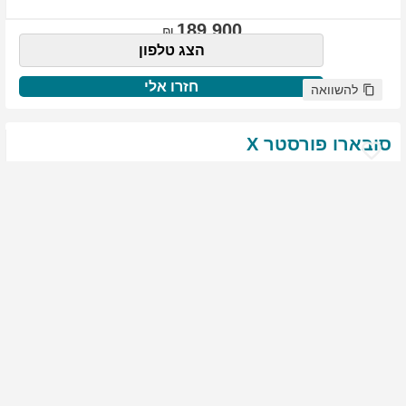
189,900
הצג טלפון
חזרו אלי
להשוואה
סובארו
פורסטר
X
שנת
:
2021
ק"מ
:
76,522
צבע
:
שנהב לבן
יד ראשונה
2008
גולשים התעניינו ברכב זה
144,900
הצג טלפון
חזרו אלי
להשוואה