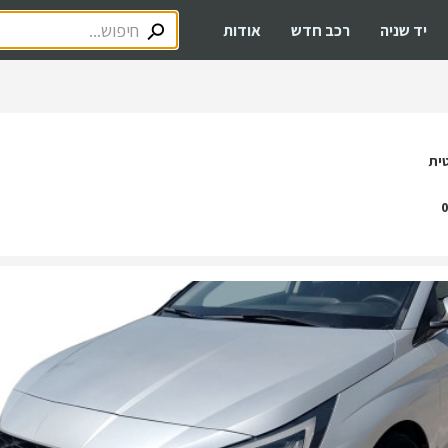
יד שניה
רכב חדש
אודות
ית