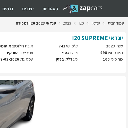
קטגוריות
יצרנים
דגמים
עמוד
הבית
יונדאי
I20
2023
יונדאי
2023
I20
למכירה
יונדאי
SUPREME
I20
שנה:
2023
ק"מ:
74143
תיבת הילוכים:
אוטומט
נפח מנוע:
998
צבע:
כסף
ארץ ייצור:
טורקיה
כוח סוס:
100
סוג דלק:
בנזין
טסט עד:
07-02-2026