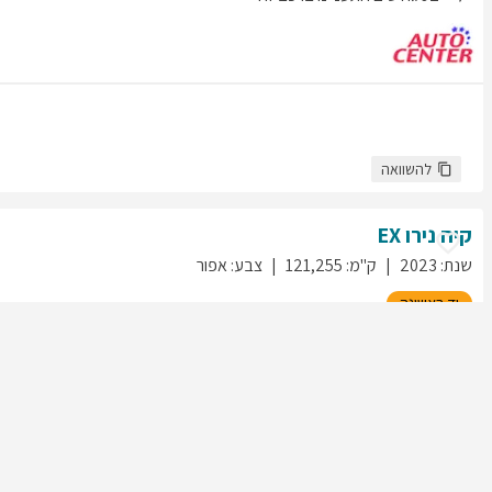
להשוואה
קיה
נירו
EX
שנת
:
2023
ק"מ
:
121,255
צבע
:
אפור
יד ראשונה
45
גולשים התעניינו ברכב זה