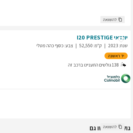
להשוואה
יונדאי
PRESTIGE
I20
שנת
:
2023
ק"מ
:
52,550
צבע
:
כסוף כהה מטלי
יד ראשונה
138
גולשים התעניינו ברכב זה
גולשים חיפשו גם
להשוואה