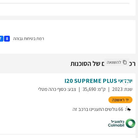
רמת בטיחות גבוהה
7
8
רכבים נוספים של הסוכנות
להשוואה
יונדאי
SUPREME PLUS
I20
שנת
:
2023
ק"מ
:
35,690
צבע
:
כסוף כהה מטלי
יד ראשונה
66
גולשים התעניינו ברכב זה