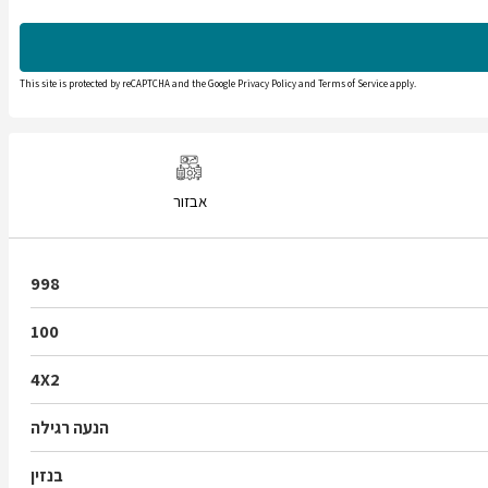
This site is protected by reCAPTCHA and the Google
Privacy Policy
and
Terms of Service
apply.
אבזור
998
100
4X2
הנעה רגילה
בנזין