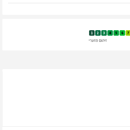
1
2
3
4
5
6
7
זיהום מזערי