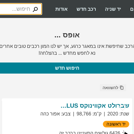
ם
יד שניה
רכב חדש
אודות
אופס ...
רכב שחיפשת אינו במאגר כרגע, אך יש לנו המון רכבים טובים אחרים.
נא לחפש מחדש ... בהצלחה!
חיפוש חדש
להשוואה
שברולט
אקווינוקס
LT PLUS
שנת
:
2020
ק"מ
:
98,766
צבע
:
אפור כהה
יד ראשונה
6426
גולשים התעניינו ברכב זה