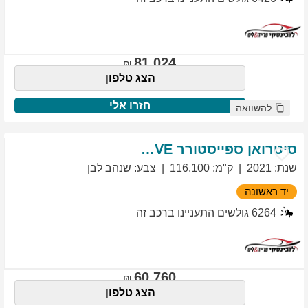
81,024
הצג טלפון
חזרו אלי
להשוואה
סיטרואן
ספייסטורר
EXCLUSIVE
שנת
:
2021
ק"מ
:
116,100
צבע
:
שנהב לבן
יד ראשונה
6264
גולשים התעניינו ברכב זה
60,760
הצג טלפון