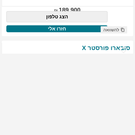
189,900
הצג טלפון
חזרו אלי
להשוואה
סובארו
פורסטר
X
שנת
:
2021
ק"מ
:
76,522
צבע
:
שנהב לבן
יד ראשונה
1975
גולשים התעניינו ברכב זה
144,900
הצג טלפון
חזרו אלי
להשוואה