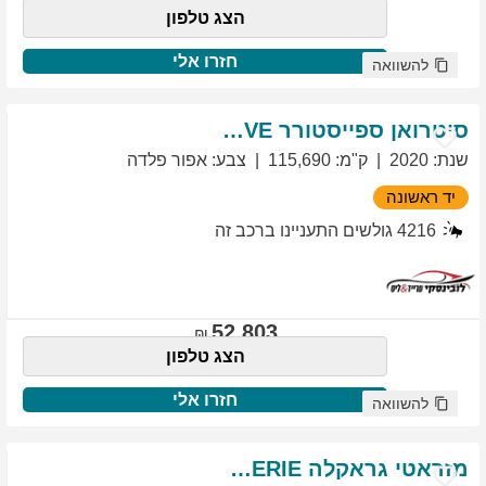
הצג טלפון
חזרו אלי
להשוואה
סיטרואן
ספייסטורר
EXCLUSIVE
שנת
:
2020
ק"מ
:
115,690
צבע
:
אפור פלדה
יד ראשונה
4216
גולשים התעניינו ברכב זה
52,803
הצג טלפון
חזרו אלי
להשוואה
מזראטי
גראקלה
PRIMASERIE