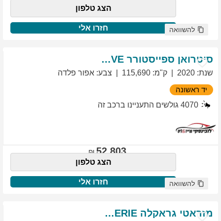
הצג טלפון
חזרו אלי
להשוואה
סיטרואן
ספייסטורר
EXCLUSIVE
שנת
:
2020
ק"מ
:
115,690
צבע
:
אפור פלדה
יד ראשונה
4070
גולשים התעניינו ברכב זה
52,803
הצג טלפון
חזרו אלי
להשוואה
מזראטי
גראקלה
PRIMASERIE