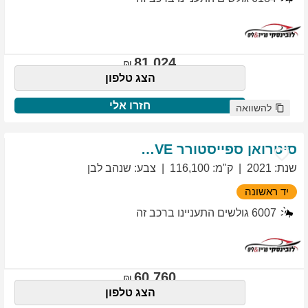
81,024
הצג טלפון
חזרו אלי
להשוואה
סיטרואן
ספייסטורר
EXCLUSIVE
שנת
:
2021
ק"מ
:
116,100
צבע
:
שנהב לבן
יד ראשונה
6007
גולשים התעניינו ברכב זה
60,760
הצג טלפון