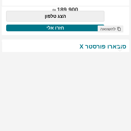
189,900
הצג טלפון
חזרו אלי
להשוואה
סובארו
פורסטר
X
שנת
:
2021
ק"מ
:
76,522
צבע
:
שנהב לבן
יד ראשונה
1817
גולשים התעניינו ברכב זה
144,900
הצג טלפון
חזרו אלי
להשוואה