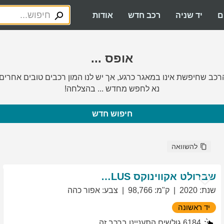
ם
יד שניה
רכב חדש
אודות
אופס ...
רכב שחיפשת אינו במאגר כרגע, אך יש לנו המון רכבים טובים אחרים.
נא לחפש מחדש ... בהצלחה!
חיפוש חדש
להשוואה
שברולט
אקווינוקס
LT PLUS
שנת
:
2020
ק"מ
:
98,766
צבע
:
אפור כהה
יד ראשונה
6184
גולשים התעניינו ברכב זה