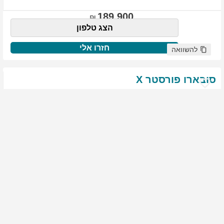
189,900
הצג טלפון
חזרו אלי
להשוואה
סובארו
פורסטר
X
שנת
:
2021
ק"מ
:
76,522
צבע
:
שנהב לבן
יד ראשונה
1987
גולשים התעניינו ברכב זה
144,900
הצג טלפון
חזרו אלי
להשוואה