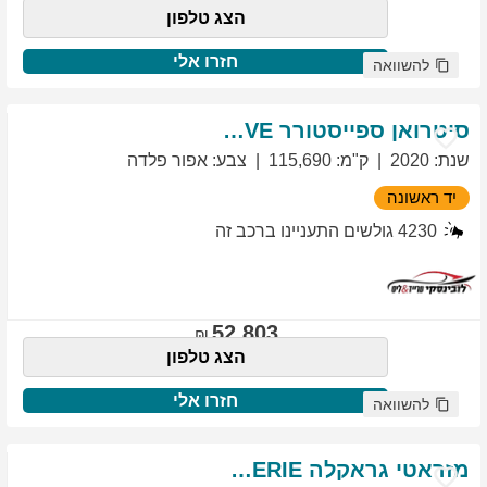
הצג טלפון
חזרו אלי
להשוואה
סיטרואן
ספייסטורר
EXCLUSIVE
שנת
:
2020
ק"מ
:
115,690
צבע
:
אפור פלדה
יד ראשונה
4230
גולשים התעניינו ברכב זה
52,803
הצג טלפון
חזרו אלי
להשוואה
מזראטי
גראקלה
PRIMASERIE