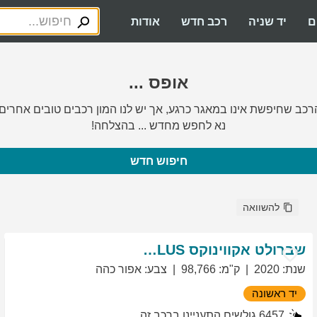
ם
יד שניה
רכב חדש
אודות
אופס ...
רכב שחיפשת אינו במאגר כרגע, אך יש לנו המון רכבים טובים אחרים.
נא לחפש מחדש ... בהצלחה!
חיפוש חדש
להשוואה
שברולט
אקווינוקס
LT PLUS
שנת
:
2020
ק"מ
:
98,766
צבע
:
אפור כהה
יד ראשונה
6457
גולשים התעניינו ברכב זה