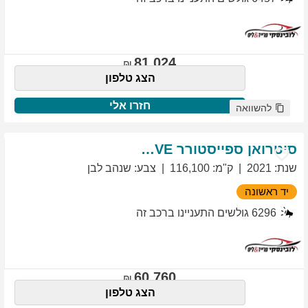
81,024
הצג טלפון
חזרו אלי
להשוואה
סיטרואן
ספייסטורר
EXCLUSIVE
שנת
:
2021
ק"מ
:
116,100
צבע
:
שנהב לבן
יד ראשונה
6296
גולשים התעניינו ברכב זה
60,760
הצג טלפון