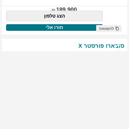
189,900
הצג טלפון
חזרו אלי
להשוואה
סובארו
פורסטר
X
שנת
:
2021
ק"מ
:
76,522
צבע
:
שנהב לבן
יד ראשונה
1968
גולשים התעניינו ברכב זה
144,900
הצג טלפון
חזרו אלי
להשוואה