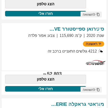
הצג טלפון
חזרו אלי
להשוואה
סיטרואן
ספייסטורר
EXCLUSIVE
שנת
:
2020
ק"מ
:
115,690
צבע
:
אפור פלדה
יד ראשונה
4212
גולשים התעניינו ברכב זה
52,803
הצג טלפון
חזרו אלי
להשוואה
מזראטי
גראקלה
PRIMASERIE