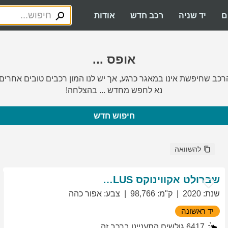
ם
יד שניה
רכב חדש
אודות
אופס ...
רכב שחיפשת אינו במאגר כרגע, אך יש לנו המון רכבים טובים אחרים.
נא לחפש מחדש ... בהצלחה!
חיפוש חדש
להשוואה
שברולט
אקווינוקס
LT PLUS
שנת
:
2020
ק"מ
:
98,766
צבע
:
אפור כהה
יד ראשונה
6417
גולשים התעניינו ברכב זה