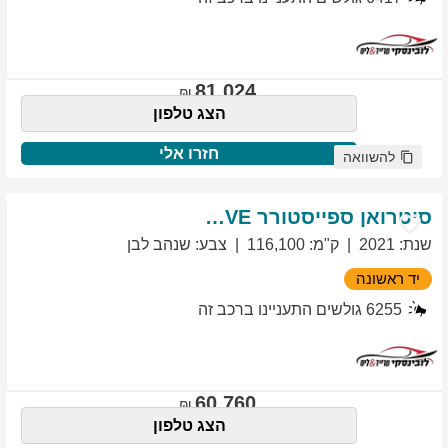
81,024
הצג טלפון
חזרו אלי
להשוואה
סיטרואן
ספייסטורר
EXCLUSIVE
שנת
:
2021
ק"מ
:
116,100
צבע
:
שנהב לבן
יד ראשונה
6255
גולשים התעניינו ברכב זה
60,760
הצג טלפון