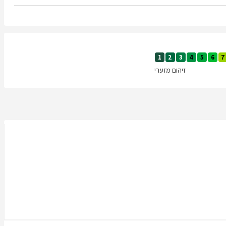
1
2
3
4
5
6
7
זיהום מזערי