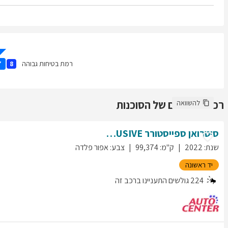
רמת בטיחות גבוהה
7
8
רכבים נוספים של הסוכנות
להשוואה
סיטרואן
ספייסטורר
EXCLUSIVE
שנת
:
2022
ק"מ
:
99,374
צבע
:
אפור פלדה
יד ראשונה
224
גולשים התעניינו ברכב זה