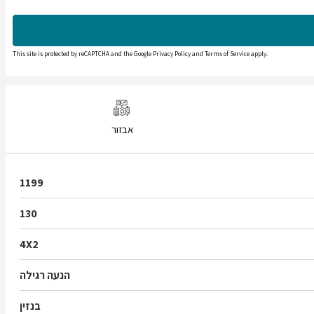
This site is protected by reCAPTCHA and the Google
Privacy Policy
and
Terms of Service
apply.
אבזור
1199
130
4X2
הנעה רגילה
בנזין