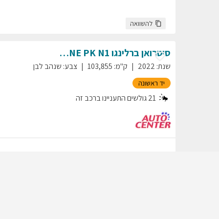
להשוואה
סיטרואן
ברלינגו
SHINE PK N1
שנת
:
2022
ק"מ
:
103,855
צבע
:
שנהב לבן
יד ראשונה
21
גולשים התעניינו ברכב זה
להשוואה
סיטרואן
ברלינגו
SHINE PACK
שנת
:
2023
ק"מ
:
131,094
צבע
:
שנהב לבן