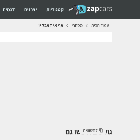
קטגוריות
יצרנים
דגמים
עמוד
הבית
מסחרי
אף
אי
דאבל
יו
גולשים חיפשו גם
להשוואה