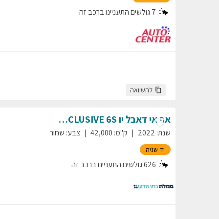
7
גולשים התעניינו ברכב זה
להשוואה
אף אי דאבל יו
EXCLUSIVE 6S
E-HS9
שנת
:
2022
ק"מ
:
42,000
צבע
:
שחור
יד שניה
626
גולשים התעניינו ברכב זה