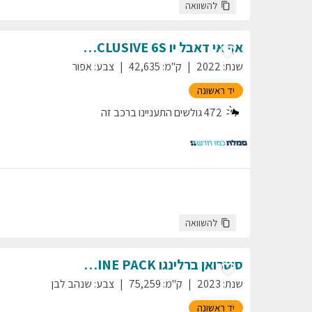
להשוואה
אף אי דאבל יו
EXCLUSIVE 6S
E-HS9
שנת
:
2022
ק"מ
:
42,635
צבע
:
אפור
יד ראשונה
472
גולשים התעניינו ברכב זה
להשוואה
סיטרואן
ברלינגו
SHINE PACK
שנת
:
2023
ק"מ
:
75,259
צבע
:
שנהב לבן
יד ראשונה