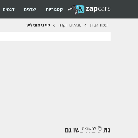
קטגוריות
יצרנים
דגמים
עמוד
הבית
מנהלים
ויוקרה
קיי
גי
מוביליט
גולשים חיפשו גם
להשוואה