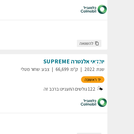
להשוואה
יונדאי
אלנטרה
SUPREME
שנת
:
2022
ק"מ
:
66,699
צבע
:
שחור מטלי
יד ראשונה
122
גולשים התעניינו ברכב זה