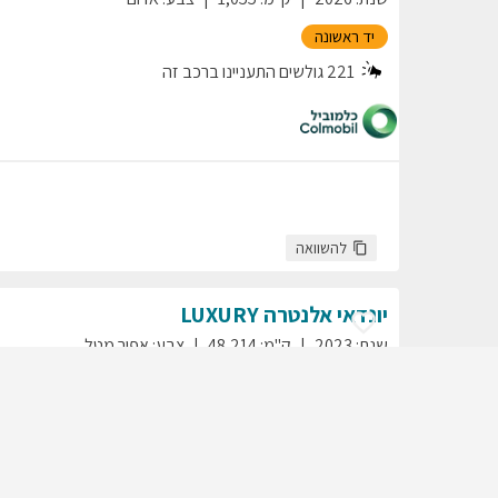
יד ראשונה
221
גולשים התעניינו ברכב זה
להשוואה
יונדאי
אלנטרה
LUXURY
שנת
:
2023
ק"מ
:
48,214
צבע
:
אפור מטל
יד ראשונה
60
גולשים התעניינו ברכב זה