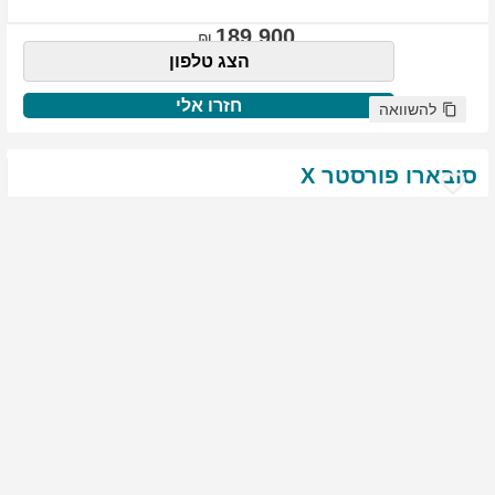
189,900
הצג טלפון
חזרו אלי
להשוואה
סובארו
פורסטר
X
שנת
:
2021
ק"מ
:
76,522
צבע
:
שנהב לבן
יד ראשונה
1877
גולשים התעניינו ברכב זה
144,900
הצג טלפון
חזרו אלי
להשוואה