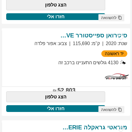
הצג טלפון
חזרו אלי
להשוואה
סיטרואן
ספייסטורר
EXCLUSIVE
שנת
:
2020
ק"מ
:
115,690
צבע
:
אפור פלדה
יד ראשונה
4130
גולשים התעניינו ברכב זה
52,803
הצג טלפון
חזרו אלי
להשוואה
מזראטי
גראקלה
PRIMASERIE