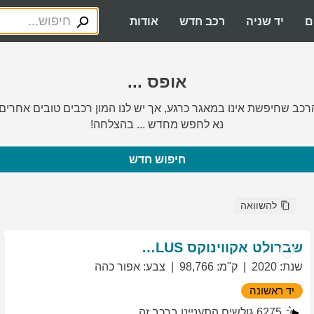
ם
יד שניה
רכב חדש
אודות
אופס ...
רכב שחיפשת אינו במאגר כרגע, אך יש לנו המון רכבים טובים אחרים.
נא לחפש מחדש ... בהצלחה!
חיפוש חדש
להשוואה
שברולט
אקווינוקס
LT PLUS
שנת
:
2020
ק"מ
:
98,766
צבע
:
אפור כהה
יד ראשונה
6275
גולשים התעניינו ברכב זה