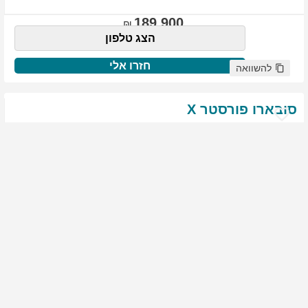
189,900
הצג טלפון
חזרו אלי
להשוואה
סובארו
פורסטר
X
שנת
:
2021
ק"מ
:
76,522
צבע
:
שנהב לבן
יד ראשונה
1877
גולשים התעניינו ברכב זה
144,900
הצג טלפון
חזרו אלי
להשוואה