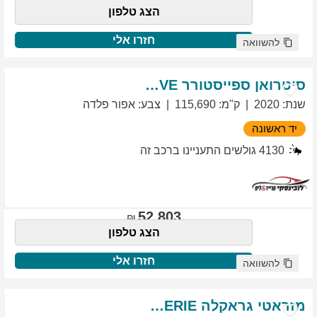
הצג טלפון
חזרו אלי
להשוואה
סיטרואן
ספייסטורר
EXCLUSIVE
שנת
:
2020
ק"מ
:
115,690
צבע
:
אפור פלדה
יד ראשונה
4130
גולשים התעניינו ברכב זה
52,803
הצג טלפון
חזרו אלי
להשוואה
מזראטי
גראקלה
PRIMASERIE