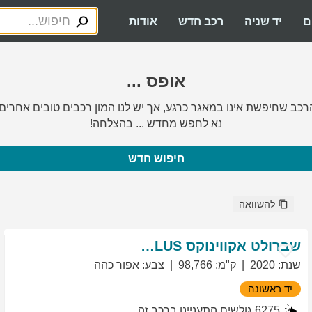
ם
יד שניה
רכב חדש
אודות
אופס ...
רכב שחיפשת אינו במאגר כרגע, אך יש לנו המון רכבים טובים אחרים.
נא לחפש מחדש ... בהצלחה!
חיפוש חדש
להשוואה
שברולט
אקווינוקס
LT PLUS
שנת
:
2020
ק"מ
:
98,766
צבע
:
אפור כהה
יד ראשונה
6275
גולשים התעניינו ברכב זה