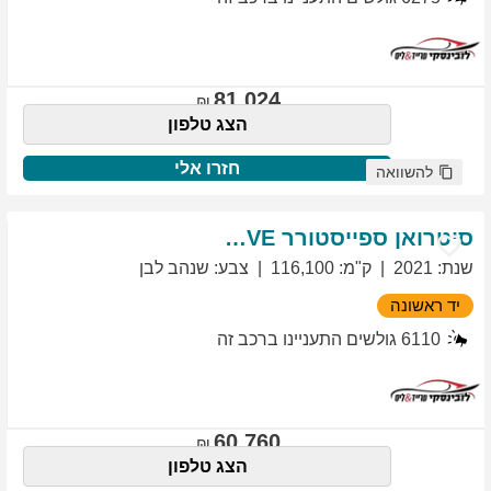
81,024
הצג טלפון
חזרו אלי
להשוואה
סיטרואן
ספייסטורר
EXCLUSIVE
שנת
:
2021
ק"מ
:
116,100
צבע
:
שנהב לבן
יד ראשונה
6110
גולשים התעניינו ברכב זה
60,760
הצג טלפון