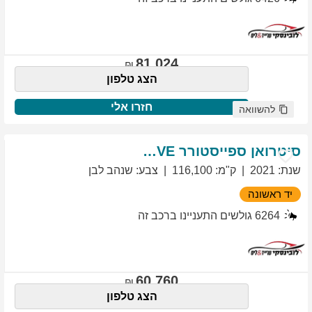
81,024
הצג טלפון
חזרו אלי
להשוואה
סיטרואן
ספייסטורר
EXCLUSIVE
שנת
:
2021
ק"מ
:
116,100
צבע
:
שנהב לבן
יד ראשונה
6264
גולשים התעניינו ברכב זה
60,760
הצג טלפון