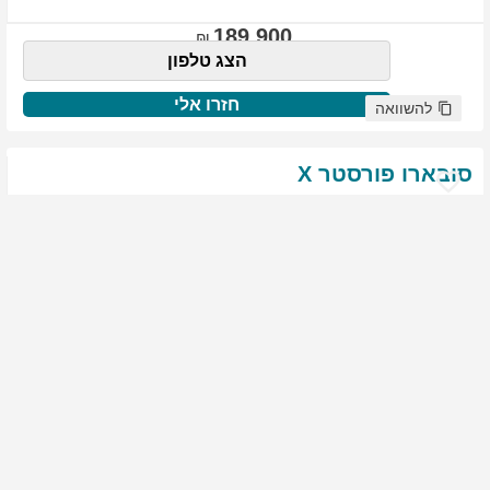
189,900
הצג טלפון
חזרו אלי
להשוואה
סובארו
פורסטר
X
שנת
:
2021
ק"מ
:
76,522
צבע
:
שנהב לבן
יד ראשונה
1975
גולשים התעניינו ברכב זה
144,900
הצג טלפון
חזרו אלי
להשוואה