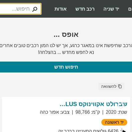
ם
יד שניה
רכב חדש
אודות
אופס ...
רכב שחיפשת אינו במאגר כרגע, אך יש לנו המון רכבים טובים אחרים.
נא לחפש מחדש ... בהצלחה!
חיפוש חדש
להשוואה
שברולט
אקווינוקס
LT PLUS
שנת
:
2020
ק"מ
:
98,766
צבע
:
אפור כהה
יד ראשונה
6426
גולשים התעניינו ברכב זה