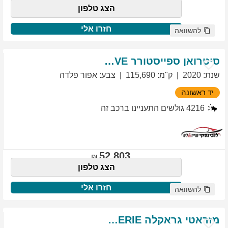
הצג טלפון
חזרו אלי
להשוואה
סיטרואן
ספייסטורר
EXCLUSIVE
שנת
:
2020
ק"מ
:
115,690
צבע
:
אפור פלדה
יד ראשונה
4216
גולשים התעניינו ברכב זה
52,803
הצג טלפון
חזרו אלי
להשוואה
מזראטי
גראקלה
PRIMASERIE