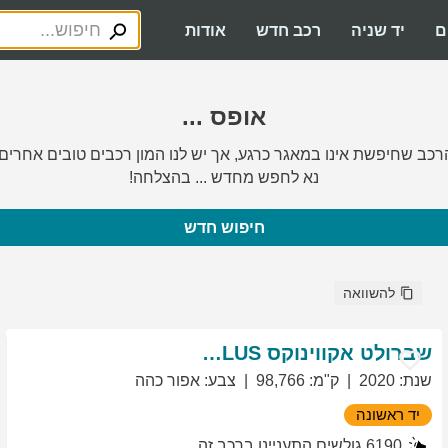
ם
יד שניה
רכב חדש
אודות
אופס ...
רכב שחיפשת אינו במאגר כרגע, אך יש לנו המון רכבים טובים אחרים.
נא לחפש מחדש ... בהצלחה!
חיפוש חדש
להשוואה
שברולט
אקווינוקס
LT PLUS
שנת
:
2020
ק"מ
:
98,766
צבע
:
אפור כהה
יד ראשונה
6190
גולשים התעניינו ברכב זה