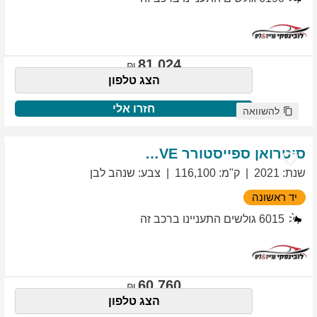
81,024
הצג טלפון
חזרו אלי
להשוואה
סיטרואן
ספייסטורר
EXCLUSIVE
שנת
:
2021
ק"מ
:
116,100
צבע
:
שנהב לבן
יד ראשונה
6015
גולשים התעניינו ברכב זה
60,760
הצג טלפון