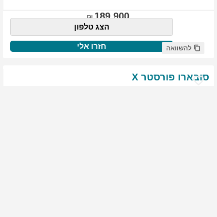
189,900
הצג טלפון
חזרו אלי
להשוואה
סובארו
פורסטר
X
שנת
:
2021
ק"מ
:
76,522
צבע
:
שנהב לבן
יד ראשונה
1817
גולשים התעניינו ברכב זה
144,900
הצג טלפון
חזרו אלי
להשוואה