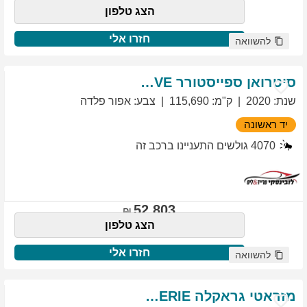
הצג טלפון
חזרו אלי
להשוואה
סיטרואן
ספייסטורר
EXCLUSIVE
שנת
:
2020
ק"מ
:
115,690
צבע
:
אפור פלדה
יד ראשונה
4070
גולשים התעניינו ברכב זה
52,803
הצג טלפון
חזרו אלי
להשוואה
מזראטי
גראקלה
PRIMASERIE